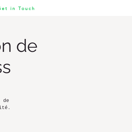
Get in Touch
on de
ss
n de
ité.