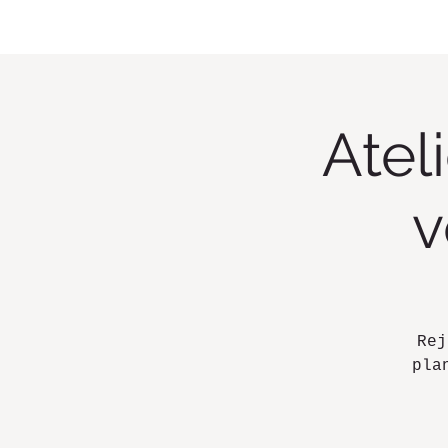
Atel
v
Rej
pla