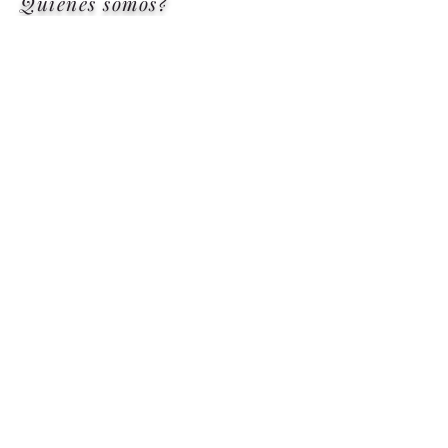
Quiénes somos?
Contáctanos
Washingtonstraat 26-28
Paramaribo, Suriname
info@nvrivers.com
+597 883-9475
by Rivers Travel & Consultancy N.V