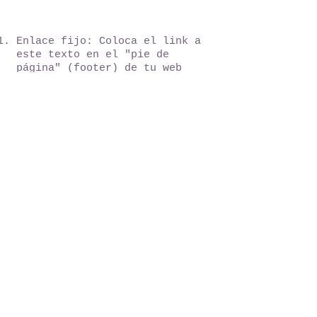
es para tu web:
Enlace fijo: Coloca el link a
este texto en el "pie de
página" (footer) de tu web
para que sea visible desde
cualquier sección.
Consentimiento en formularios:
Asegúrate de que tus
formularios de contacto tengan
una casilla (checkbox)
desmarcada que diga: "Acepto
la Política de Privacidad".
Cifrado SSL: Verifica que tu
web empiece con https://. Al
manejar datos de salud y
pasaportes, es obligatorio por
seguridad.